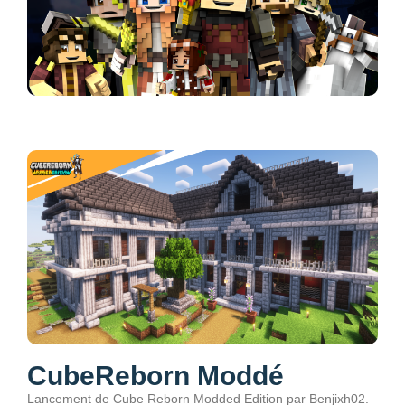
CubeReborn Moddé
Lancement de Cube Reborn Modded Edition par Benjixh02.